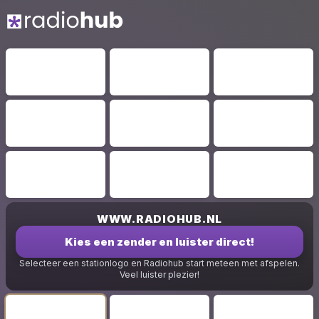
WWW.RADIOHUB.NL
Kies een zender en luister direct!
Selecteer een stationlogo en Radiohub start meteen met afspelen.
Veel luister plezier!