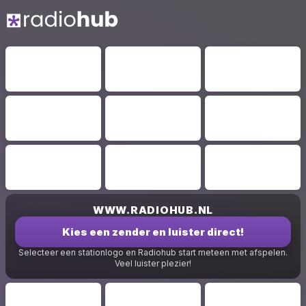
WWW.RADIOHUB.NL
Kies een zender en luister direct!
Selecteer een stationlogo en Radiohub start meteen met afspelen.
Veel luister plezier!