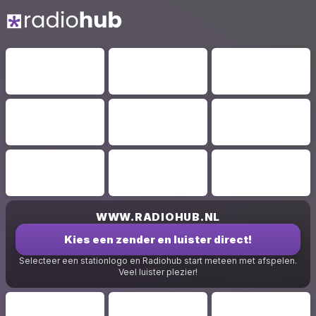
WWW.RADIOHUB.NL
Kies een zender en luister direct!
Selecteer een stationlogo en Radiohub start meteen met afspelen.
Veel luister plezier!