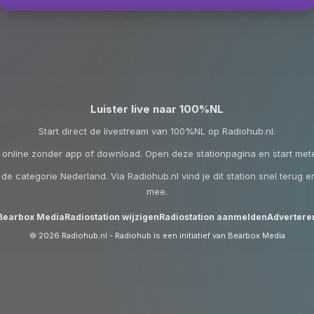
Luister live naar 100%NL
Start direct de livestream van 100%NL op Radiohub.nl.
e online zonder app of download. Open deze stationpagina en start mete
e categorie Nederland. Via Radiohub.nl vind je dit station snel terug en l
mee.
Bearbox Media
Radiostation wijzigen
Radiostation aanmelden
Advertere
© 2026 Radiohub.nl - Radiohub is een initiatief van Bearbox Media