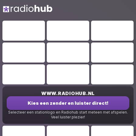
WWW.RADIOHUB.NL
Kies een zender en luister direct!
Selecteer een stationlogo en Radiohub start meteen met afspelen.
Veel luister plezier!